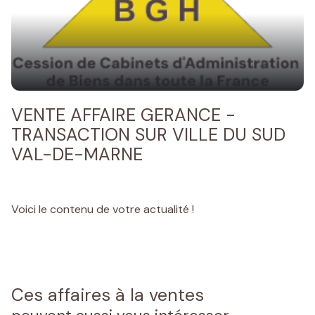
réelle
d'information
expertise
contact
de
solides
garanties
VENTE AFFAIRE GERANCE -
la plus totale
TRANSACTION SUR VILLE DU SUD
confidentialité
VAL-DE-MARNE
notre
réactivité
Voici le contenu de votre actualité !
Ces affaires à la ventes